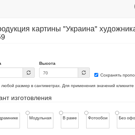
одукция картины "Украина" художника
59
а
Высота
Сохранять пропо
 любой размер в сантиметрах. Для применения значений кликните
ант изготовления
драмнике
Модульная
В раме
Фотообои
Без оф