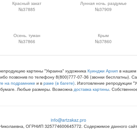
Красный закат
Лунная ночь. раздумье
№37885
№37909
Осень. туман
Крым
№37866
№37860
репродукцию картины "Украина" художника
Куинджи Архип
в нашем 
либо позвонив по телефону 8(800)777-07-36 (звонки бесплатны).
те на подрамнике
и в
раме (в багете)
. Изготовление репродукции "У
обумаге. Любые размеры. Возможна
доставка картины
. Собственно
info@artzakaz.pro
Николаевна, ОГРНИП 325774600645772. Содержимое данного сайта