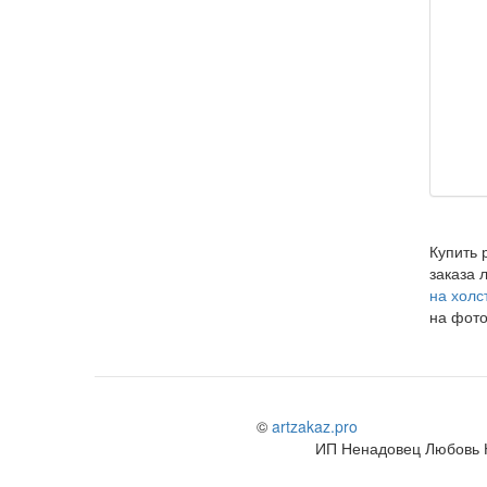
Купить 
заказа 
на холс
на фот
©
artzakaz.pro
ИП Ненадовец Любовь 