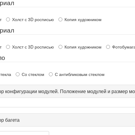
риал
т
Холст с 3D росписью
Копия художником
риал
т
Холст с 3D росписью
Копия художником
Фотобумаг
ло
стекла
Со стеклом
С антибликовым стеклом
р конфигурации модулей. Положение модулей и размер мо
р багета