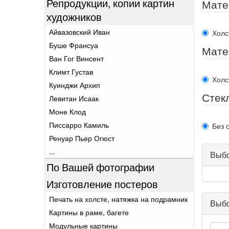
Репродукции, копии картин
Мате
художников
Айвазовский Иван
Холс
Буше Франсуа
Мате
Ван Гог Винсент
Климт Густав
Холс
Куинджи Архип
Стек
Левитан Исаак
Моне Клод
Писсарро Камиль
Без 
Ренуар Пьер Огюст
...
Выбо
По Вашей фотографии
Изготовление постеров
Печать на холсте, натяжка на подрамник
Выбо
Картины в раме, багете
Модульные картины