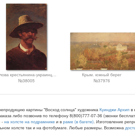
Голова крестьянина-украинца в соломенной шляпе
Крым. южный берег
№38005
№37976
репродукцию картины "Восход солнца" художника
Куинджи Архип
в 
аказа либо позвонив по телефону 8(800)777-07-36 (звонки бесп
 -
на холсте на подрамнике
и в
раме (в багете)
. Изготовление репр
ьном холсте так и на фотобумаге. Любые размеры. Возможна
дост