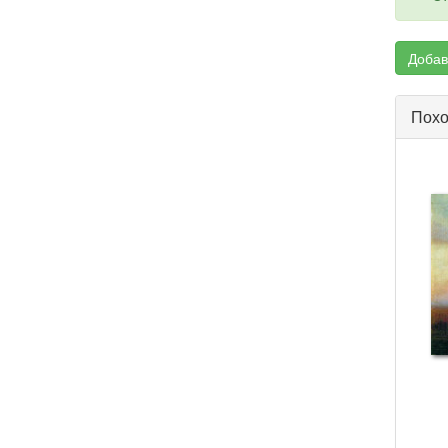
Добав
Похо