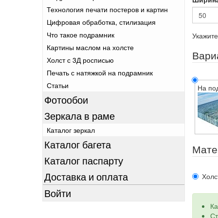
Технология печати постеров и картин
Цифровая обработка, стилизация
Что такое подрамник
Укажите
Картины маслом на холсте
Вари
Холст с 3Д росписью
Печать с натяжкой на подрамник
Статьи
На по
Фотообои
Зеркала в раме
Каталог зеркал
Каталог багета
Мате
Каталог паспарту
Доставка и оплата
Холс
Войти
Ка
Ст