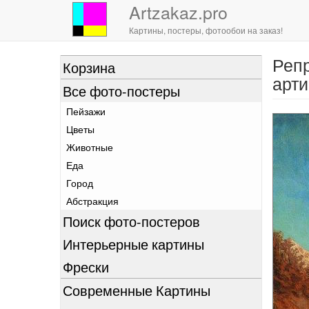
Artzakaz.pro
Картины, постеры, фотообои на заказ!
Репр
Перейти
Корзина
к
арти
Все фото-постеры
основному
содержанию
Пейзажи
Цветы
Животные
Еда
Город
Абстракция
Поиск фото-постеров
Интерьерные картины
Фрески
Современные Картины