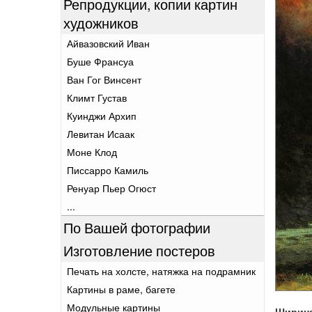
Репродукции, копии картин
художников
Айвазовский Иван
Буше Франсуа
Ван Гог Винсент
Климт Густав
Куинджи Архип
Левитан Исаак
Моне Клод
Писсарро Камиль
Ренуар Пьер Огюст
...
По Вашей фотографии
Изготовление постеров
Печать на холсте, натяжка на подрамник
Картины в раме, багете
Модульные картины
Ширин