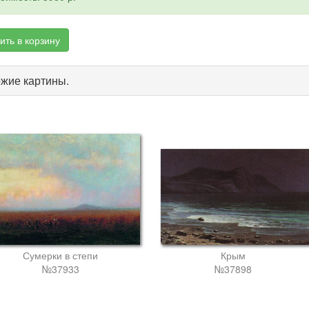
ить в корзину
жие картины.
Сумерки в степи
Крым
№37933
№37898