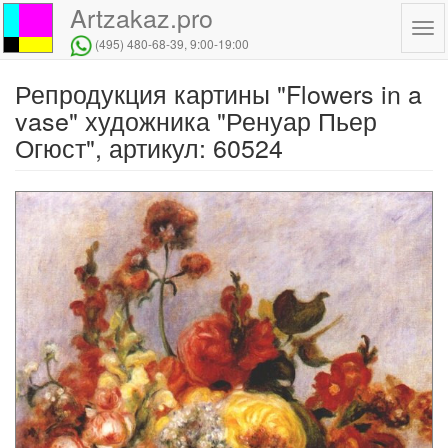
Artzakaz.pro
Tog
(495) 480-68-39
, 9:00-19:00
navi
Репродукция картины "Flowers in a
Перейти
к
vase" художника "Ренуар Пьер
основному
Огюст", артикул: 60524
содержанию