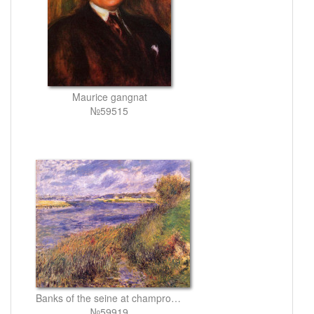
Maurice gangnat
№59515
Banks of the seine at champrosay
№59919