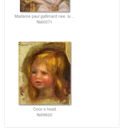
Madame paul gallimard nee. lucie duche
№60371
Coco s head
№59620