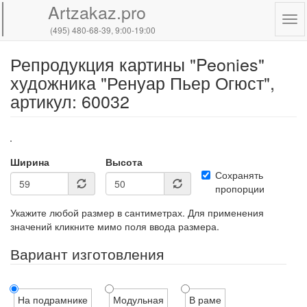
Artzakaz.pro
Tog
(495) 480-68-39
, 9:00-19:00
navi
Репродукция картины "Peonies"
Перейти
к
художника "Ренуар Пьер Огюст",
основному
артикул: 60032
содержанию
Ширина
Высота
Сохранять
пропорции
Укажите любой размер в сантиметрах. Для применения
значений кликните мимо поля ввода размера.
Вариант изготовления
На подрамнике
Модульная
В раме