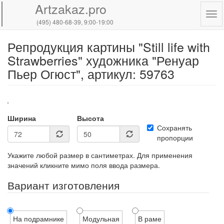
Artzakaz.pro
Tog
(495) 480-68-39
, 9:00-19:00
navi
Репродукция картины "Still life with
Перейти
к
Strawberries" художника "Ренуар
основному
Пьер Огюст", артикул: 59763
содержанию
Ширина
Высота
Сохранять
пропорции
Укажите любой размер в сантиметрах. Для применения
значений кликните мимо поля ввода размера.
Вариант изготовления
На подрамнике
Модульная
В раме