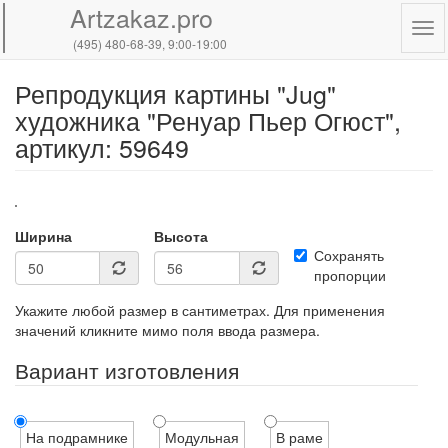
Artzakaz.pro
Tog
(495) 480-68-39
, 9:00-19:00
navi
Репродукция картины "Jug"
Перейти
к
художника "Ренуар Пьер Огюст",
основному
артикул: 59649
содержанию
Ширина
Высота
Сохранять
пропорции
Укажите любой размер в сантиметрах. Для применения
значений кликните мимо поля ввода размера.
Вариант изготовления
На подрамнике
Модульная
В раме