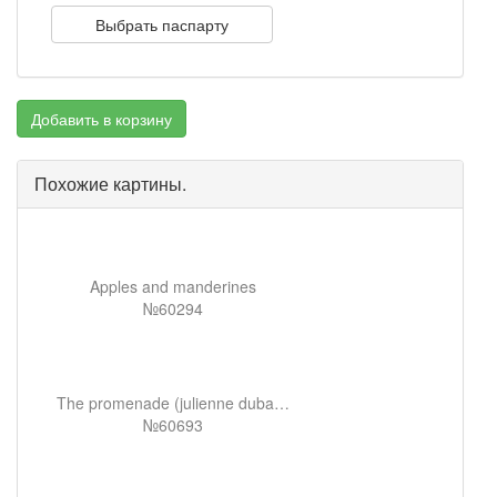
Выбрать паспарту
Добавить в корзину
Похожие картины.
Apples and manderines
№60294
The promenade (julienne dubanc and adrienne)
№60693