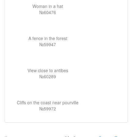
Woman in a hat
№60476
A fence in the forest
№59947
View close to antibes
№60289
Cliffs on the coast near pourville
№59972