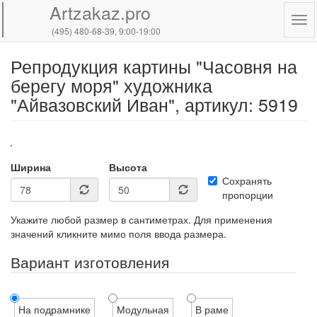
Artzakaz.pro
Tog
(495) 480-68-39
, 9:00-19:00
navi
Репродукция картины "Часовня на
Перейти
к
берегу моря" художника
основному
"Айвазовский Иван", артикул: 5919
содержанию
Ширина
Высота
Сохранять
пропорции
Укажите любой размер в сантиметрах. Для применения
значений кликните мимо поля ввода размера.
Вариант изготовления
На подрамнике
Модульная
В раме