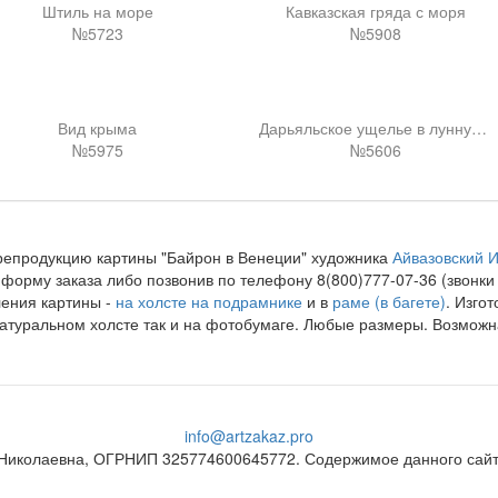
Штиль на море
Кавказская гряда с моря
№5723
№5908
Вид крыма
Дарьяльское ущелье в лунную ночь
№5975
№5606
репродукцию картины "Байрон в Венеции" художника
Айвазовский 
форму заказа либо позвонив по телефону 8(800)777-07-36 (звонк
ения картины -
на холсте на подрамнике
и в
раме (в багете)
. Изго
натуральном холсте так и на фотобумаге. Любые размеры. Возмож
info@artzakaz.pro
Николаевна, ОГРНИП 325774600645772. Содержимое данного сайта