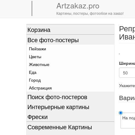
Artzakaz.pro
Картины, постеры, фотообои на заказ!
Репр
Перейти
Корзина
к
Иван
Все фото-постеры
основному
содержанию
Пейзажи
Цветы
Ширин
Животные
Еда
Город
Укажите
Абстракция
Поиск фото-постеров
Вари
Интерьерные картины
Фрески
На по
Современные Картины