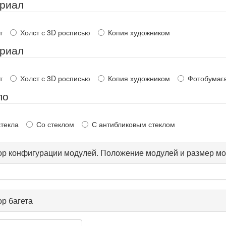
риал
т
Холст с 3D росписью
Копия художником
риал
т
Холст с 3D росписью
Копия художником
Фотобумаг
ло
стекла
Со стеклом
С антибликовым стеклом
р конфигурации модулей. Положение модулей и размер мо
р багета