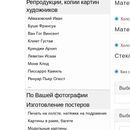
Репродукции, копии картин
Мате
художников
Айвазовский Иван
Холс
Буше Франсуа
Мате
Ван Гог Винсент
Климт Густав
Холс
Куинджи Архип
Стек
Левитан Исаак
Моне Клод
Писсарро Камиль
Без 
Ренуар Пьер Огюст
...
Выбо
По Вашей фотографии
Изготовление постеров
Печать на холсте, натяжка на подрамник
Выбо
Картины в раме, багете
Модульные картины