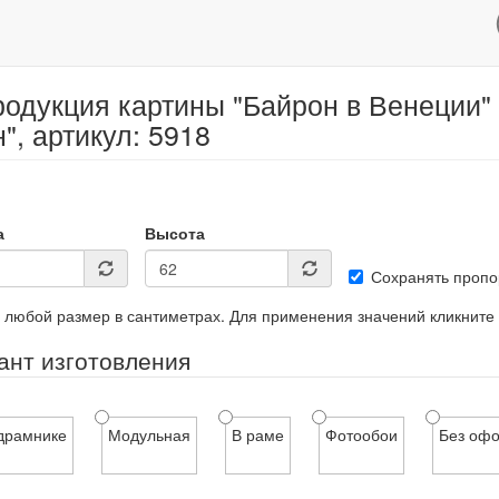
одукция картины "Байрон в Венеции"
", артикул: 5918
а
Высота
Сохранять пропо
 любой размер в сантиметрах. Для применения значений кликните
ант изготовления
драмнике
Модульная
В раме
Фотообои
Без оф