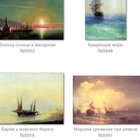
Восход солнца в феодосии
Бушующее море
№5503
№5648
Баржи у морского берега
Морское сражение при ревеле
№5916
№5991