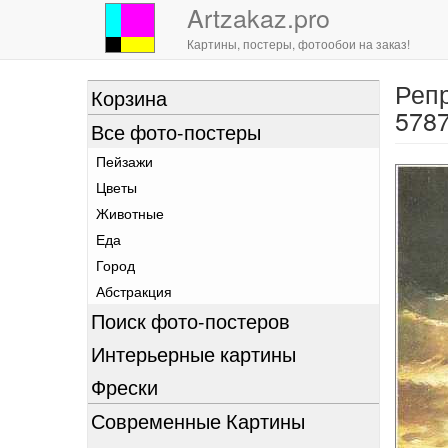
Artzakaz.pro
Картины, постеры, фотообои на заказ!
Репр
Перейти
Корзина
к
578
Все фото-постеры
основному
содержанию
Пейзажи
Цветы
Животные
Еда
Город
Абстракция
Поиск фото-постеров
Интерьерные картины
Фрески
Современные Картины