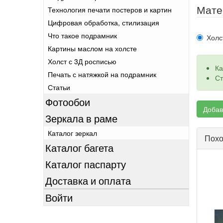
Мате
Технология печати постеров и картин
Цифровая обработка, стилизация
Что такое подрамник
Холс
Картины маслом на холсте
Холст с 3Д росписью
Ка
Печать с натяжкой на подрамник
Ст
Статьи
Фотообои
Добав
Зеркала в раме
Каталог зеркал
Похо
Каталог багета
Каталог паспарту
Доставка и оплата
Войти