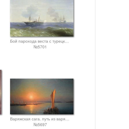
Бой парохода веста с турецким броненосцем фехти-буленд в чёрном море 11 июля 1877 года
№5701
Варяжская сага. путь из варяг в греки
№5697