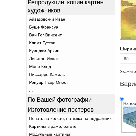
Репродукции, копии картин
художников
Айвазовский Иван
Буше Франсуа
Ван Гог Винсент
Климт Густав
Ширин
Куинджи Архип
Левитан Исаак
Моне Клод
Укажите
Писсарро Камиль
Вари
Ренуар Пьер Огюст
...
По Вашей фотографии
На по
Изготовление постеров
Печать на холсте, натяжка на подрамник
Картины в раме, багете
Модульные картины