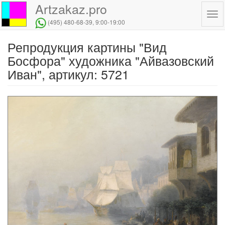
Artzakaz.pro
Tog
(495) 480-68-39
, 9:00-19:00
navi
Репродукция картины "Вид
Перейти
к
Босфора" художника "Айвазовский
основному
Иван", артикул: 5721
содержанию