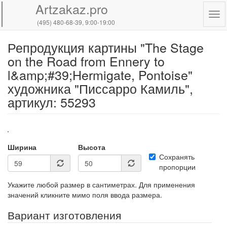
Artzakaz.pro
Tog
(495) 480-68-39
, 9:00-19:00
navi
Репродукция картины "The Stage
Перейти
к
on the Road from Ennery to
основному
l&amp;#39;Hermigate, Pontoise"
содержанию
художника "Писсарро Камиль",
артикул: 55293
Ширина
Высота
Сохранять
пропорции
Укажите любой размер в сантиметрах. Для применения
значений кликните мимо поля ввода размера.
Вариант изготовления