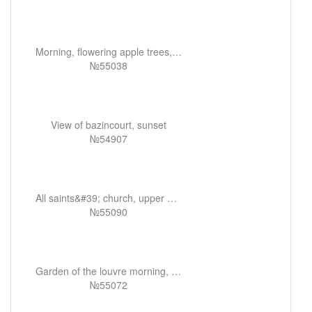
Morning, flowering apple trees, eragny
№55038
View of bazincourt, sunset
№54907
All saints&#39; church, upper norwood
№55090
Garden of the louvre morning, grey weather
№55072