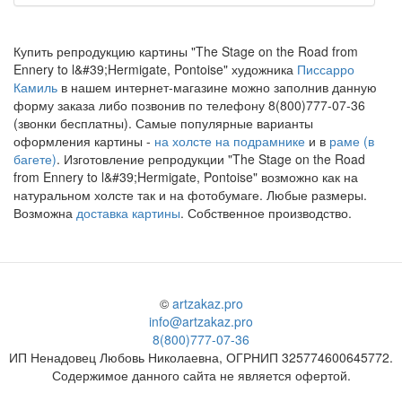
Купить репродукцию картины "The Stage on the Road from
Ennery to l&#39;Hermigate, Pontoise" художника
Писсарро
Камиль
в нашем интернет-магазине можно заполнив данную
форму заказа либо позвонив по телефону 8(800)777-07-36
(звонки бесплатны). Самые популярные варианты
оформления картины -
на холсте на подрамнике
и в
раме (в
багете)
. Изготовление репродукции "The Stage on the Road
from Ennery to l&#39;Hermigate, Pontoise" возможно как на
натуральном холсте так и на фотобумаге. Любые размеры.
Возможна
доставка картины
. Собственное производство.
©
artzakaz.pro
info@artzakaz.pro
8(800)777-07-36
ИП Ненадовец Любовь Николаевна, ОГРНИП 325774600645772.
Содержимое данного сайта не является офертой.