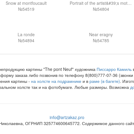
Snow at montfoucault
Portrait of the artist&#39;s mother
№54519
№54804
La ronde
Near eragny
№54894
№54785
репродукцию картины "The pont Neuf" художника
Писсарро Камиль
в
форму заказа либо позвонив по телефону 8(800)777-07-36 (звонк
ения картины -
на холсте на подрамнике
и в
раме (в багете)
. Изго
ральном холсте так и на фотобумаге. Любые размеры. Возможна
д
info@artzakaz.pro
Николаевна, ОГРНИП 325774600645772. Содержимое данного сайта