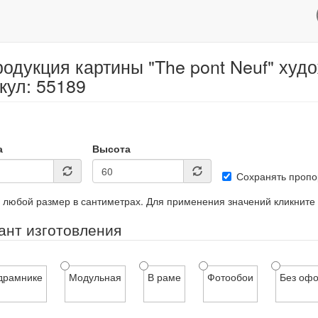
одукция картины "The pont Neuf" худ
кул: 55189
а
Высота
Сохранять пропо
 любой размер в сантиметрах. Для применения значений кликните
ант изготовления
драмнике
Модульная
В раме
Фотообои
Без оф