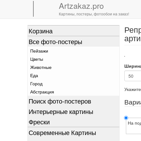
Artzakaz.pro
Картины, постеры, фотообои на заказ!
Репр
Перейти
Корзина
к
арти
Все фото-постеры
основному
содержанию
Пейзажи
Цветы
Ширин
Животные
Еда
Город
Укажите
Абстракция
Поиск фото-постеров
Вари
Интерьерные картины
Фрески
На по
Современные Картины