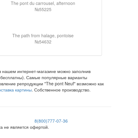
The pont du carrousel, afternoon
№55225
The path from halage, pontoise
№54632
 нашем интернет-магазине можно заполнив
и бесплатны). Самые популярные варианты
товление репродукции "The pont Neuf" возможно как
оставка картины
. Собственное производство.
8(800)777-07-36
 не является офертой.