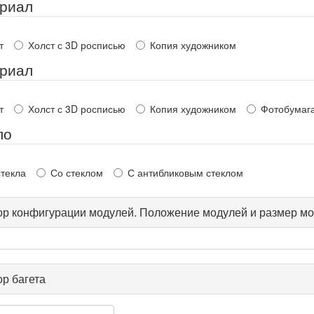
риал
т
Холст с 3D росписью
Копия художником
риал
т
Холст с 3D росписью
Копия художником
Фотобумаг
ло
стекла
Со стеклом
С антибликовым стеклом
р конфигурации модулей. Положение модулей и размер мо
р багета