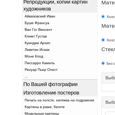
Репродукции, копии картин
Мате
художников
Айвазовский Иван
Холс
Буше Франсуа
Мате
Ван Гог Винсент
Климт Густав
Холс
Куинджи Архип
Стек
Левитан Исаак
Моне Клод
Писсарро Камиль
Без 
Ренуар Пьер Огюст
...
Выбо
По Вашей фотографии
Изготовление постеров
Печать на холсте, натяжка на подрамник
Выбо
Картины в раме, багете
Модульные картины