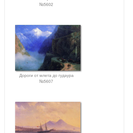
№5602
Дороги от млета до гудаура
№5607