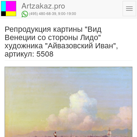
Artzakaz.pro
Tog
(495) 480-68-39
, 9:00-19:00
navi
Репродукция картины "Вид
Перейти
к
Венеции со стороны Лидо"
основному
художника "Айвазовский Иван",
содержанию
артикул: 5508