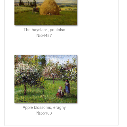
The haystack, pontoise
№54487
Apple blossoms, eragny
№55103