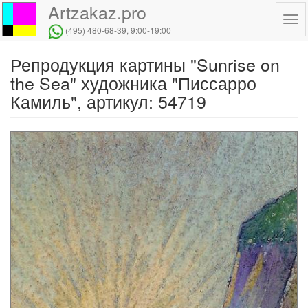
Artzakaz.pro
Tog
(495) 480-68-39
, 9:00-19:00
navi
Репродукция картины "Sunrise on
Перейти
к
the Sea" художника "Писсарро
основному
Камиль", артикул: 54719
содержанию