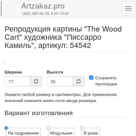
Artzakaz.pro
Tog
(495) 480-68-39
, 9:00-19:00
navi
Репродукция картины "The Wood
Перейти
к
Cart" художника "Писсарро
основному
Камиль", артикул: 54542
содержанию
Ширина
Высота
Сохранять
пропорции
Укажите любой размер в сантиметрах. Для применения
значений кликните мимо поля ввода размера.
Вариант изготовления
На подрамнике
Модульная
В раме