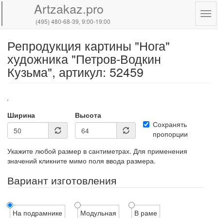
Artzakaz.pro
Tog
(495) 480-68-39
, 9:00-19:00
navi
Репродукция картины "Нога"
Перейти
к
художника "Петров-Водкин
основному
Кузьма", артикул: 52459
содержанию
Ширина
Высота
Сохранять
пропорции
Укажите любой размер в сантиметрах. Для применения
значений кликните мимо поля ввода размера.
Вариант изготовления
На подрамнике
Модульная
В раме