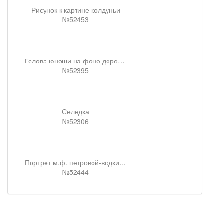
Рисунок к картине колдуньи
№52453
Голова юноши на фоне деревенского пейзажа
№52395
Селедка
№52306
Портрет м.ф. петровой-водкиной
№52444