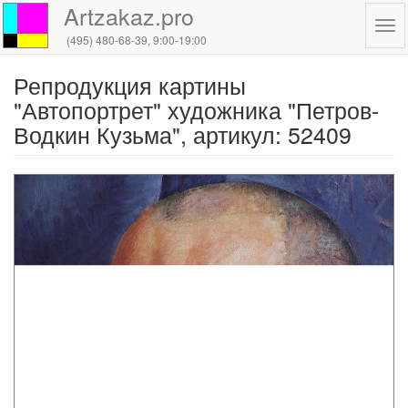
Artzakaz.pro
Tog
(495) 480-68-39
, 9:00-19:00
navi
Репродукция картины
Перейти
к
"Автопортрет" художника "Петров-
основному
Водкин Кузьма", артикул: 52409
содержанию