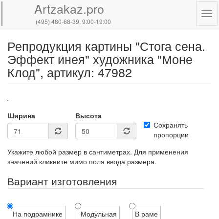
Artzakaz.pro
Tog
(495) 480-68-39
, 9:00-19:00
navi
Репродукция картины "Стога сена.
Перейти
к
Эффект инея" художника "Моне
основному
Клод", артикул: 47982
содержанию
Ширина
Высота
Сохранять
пропорции
Укажите любой размер в сантиметрах. Для применения
значений кликните мимо поля ввода размера.
Вариант изготовления
На подрамнике
Модульная
В раме