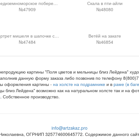
Средиземноморское побережье, серый день
Скала в пти-айли
№47909
№48080
Портрет мишеля в шапочке с помпоном
Ветёй на закате
№47484
№46854
репродукцию картины "Поля цветов и мельницы близ Лейдена" худ
аполнив данную форму заказа либо позвонив по телефону 8(800)7
ты оформления картины -
на холсте на подрамнике
и в
раме (в баге
ы близ Лейдена" возможно как на натуральном холсте так и на ф
ы
. Собственное производство.
info@artzakaz.pro
Николаевна, ОГРНИП 325774600645772. Содержимое данного сайта