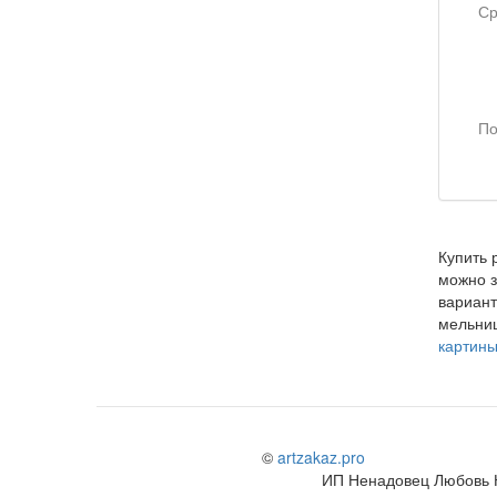
Купить 
можно з
вариан
мельниц
картин
©
artzakaz.pro
ИП Ненадовец Любовь 