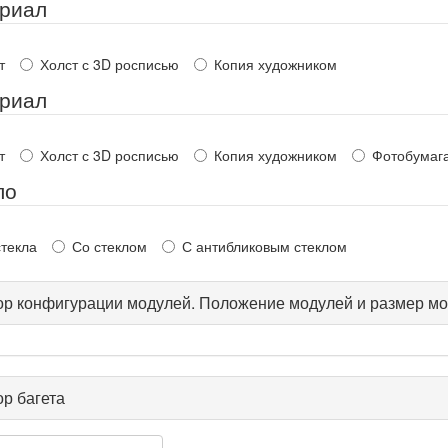
риал
т
Холст с 3D росписью
Копия художником
риал
т
Холст с 3D росписью
Копия художником
Фотобумаг
ло
стекла
Со стеклом
С антибликовым стеклом
р конфигурации модулей. Положение модулей и размер мо
р багета