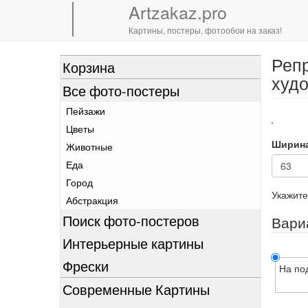
Artzakaz.pro
Картины, постеры, фотообои на заказ!
Репр
Перейти
Корзина
к
худо
Все фото-постеры
основному
содержанию
Пейзажи
Цветы
Ширин
Животные
Еда
Город
Укажите
Абстракция
Поиск фото-постеров
Вари
Интерьерные картины
Фрески
На по
Современные Картины