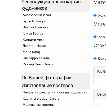
Репродукции, копии картин
Мате
художников
Айвазовский Иван
Холс
Буше Франсуа
Мате
Ван Гог Винсент
Климт Густав
Холс
Куинджи Архип
Стек
Левитан Исаак
Моне Клод
Писсарро Камиль
Без 
Ренуар Пьер Огюст
...
Выбо
По Вашей фотографии
Изготовление постеров
Печать на холсте, натяжка на подрамник
Выбо
Картины в раме, багете
Модульные картины