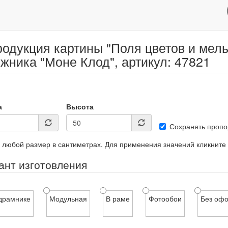
одукция картины "Поля цветов и мел
жника "Моне Клод", артикул: 47821
а
Высота
Сохранять пропо
 любой размер в сантиметрах. Для применения значений кликните
ант изготовления
драмнике
Модульная
В раме
Фотообои
Без оф