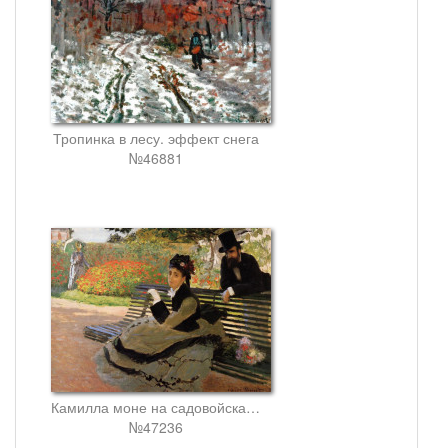
Тропинка в лесу. эффект снега
№46881
Камилла моне на садовойскамейке
№47236