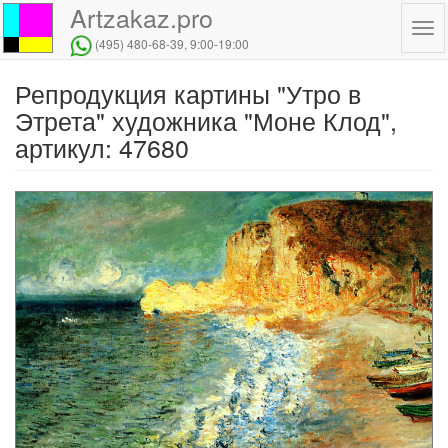
Artzakaz.pro
Tog
(495) 480-68-39
, 9:00-19:00
navi
Репродукция картины "Утро в
Перейти
к
Этрета" художника "Моне Клод",
основному
артикул: 47680
содержанию