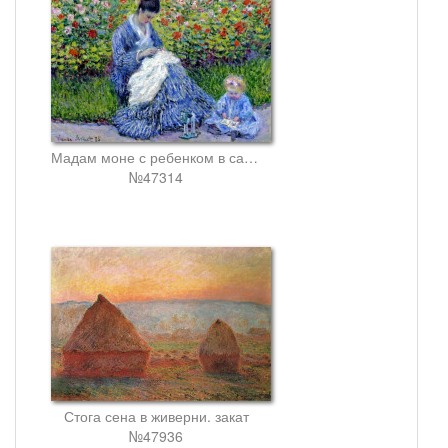
Мадам моне с ребенком в саду художника в аржантее
№47314
Стога сена в живерни. закат
№47936