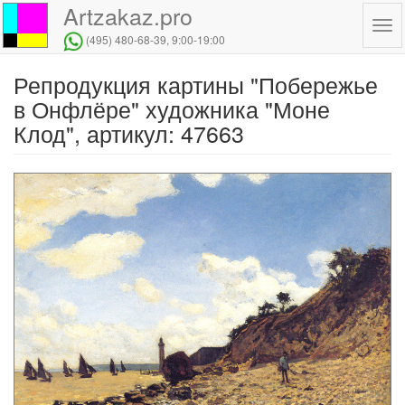
Artzakaz.pro
Tog
(495) 480-68-39
, 9:00-19:00
navi
Репродукция картины "Побережье
Перейти
к
в Онфлёре" художника "Моне
основному
Клод", артикул: 47663
содержанию