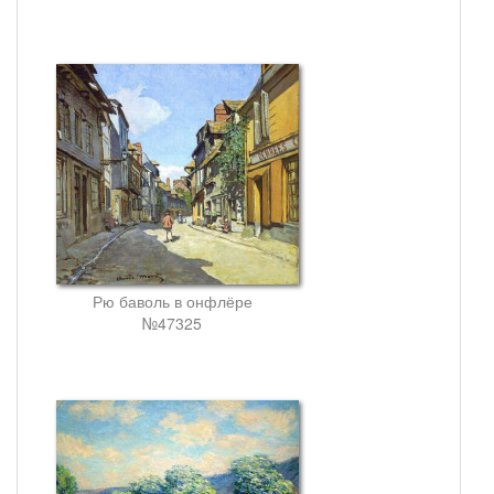
Рю баволь в онфлёре
№47325