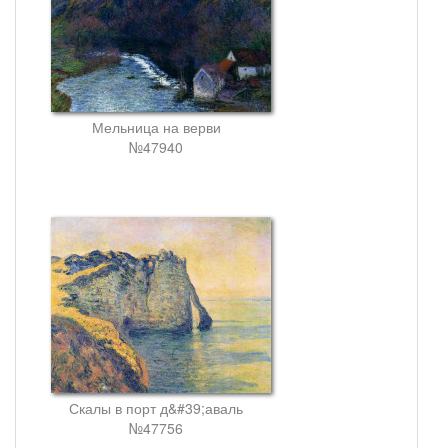
Мельница на верви
№47940
Скалы в порт д&#39;аваль
№47756