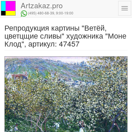
Artzakaz.pro
Tog
(495) 480-68-39
, 9:00-19:00
navi
Репродукция картины "Ветёй,
Перейти
к
цветцщие сливы" художника "Моне
основному
Клод", артикул: 47457
содержанию