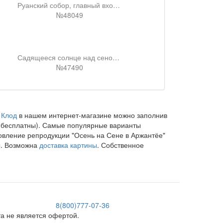
Руанский собор, главный вход, утренний эффект
№48049
Садящееся солнце над сеной в лавакуре. зимний эффект
№47490
 Клод
в нашем интернет-магазине можно заполнив
и бесплатны). Самые популярные варианты
товление репродукции "Осень на Сене в Аржантёе"
ы. Возможна
доставка картины
. Собственное
8(800)777-07-36
 не является офертой.