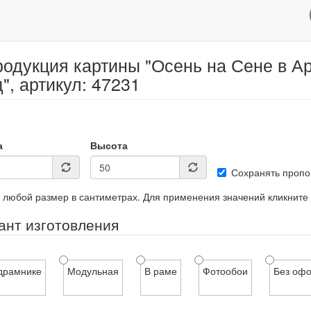
одукция картины "Осень на Сене в А
", артикул: 47231
а
Высота
Сохранять пропо
 любой размер в сантиметрах. Для применения значений кликните
ант изготовления
драмнике
Модульная
В раме
Фотообои
Без оф