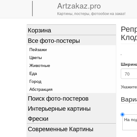
Artzakaz.pro
Картины, постеры, фотообои на заказ!
Репр
Перейти
Корзина
к
Клод
Все фото-постеры
основному
содержанию
Пейзажи
Цветы
Ширин
Животные
Еда
Город
Укажите
Абстракция
Поиск фото-постеров
Вари
Интерьерные картины
Фрески
На по
Современные Картины