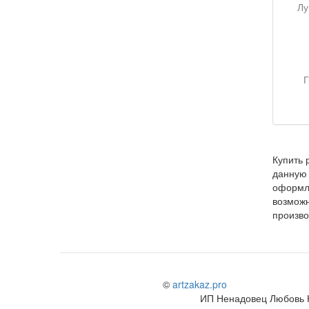
Г
Купить 
данную 
оформл
возможн
произво
©
artzakaz.pro
ИП Ненадовец Любовь 