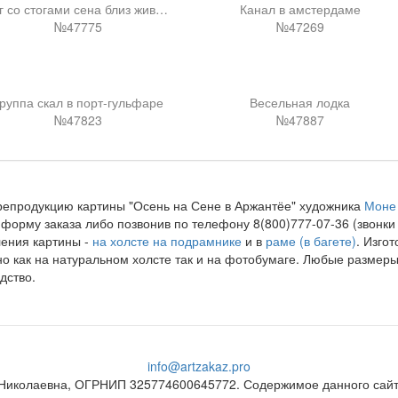
Луг со стогами сена близ живерни
Канал в амстердаме
№47775
№47269
руппа скал в порт-гульфаре
Весельная лодка
№47823
№47887
репродукцию картины "Осень на Сене в Аржантёе" художника
Моне
форму заказа либо позвонив по телефону 8(800)777-07-36 (звонк
ения картины -
на холсте на подрамнике
и в
раме (в багете)
. Изго
о как на натуральном холсте так и на фотобумаге. Любые размер
дство.
info@artzakaz.pro
Николаевна, ОГРНИП 325774600645772. Содержимое данного сайта