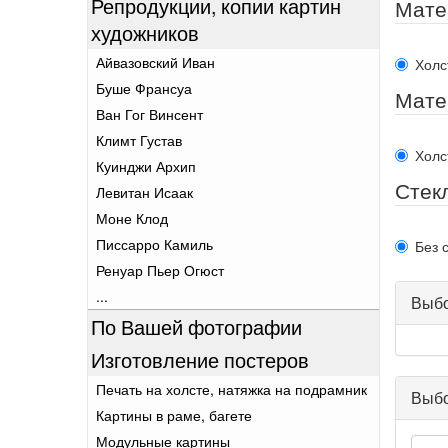
Репродукции, копии картин
Мате
художников
Айвазовский Иван
Холс
Буше Франсуа
Мате
Ван Гог Винсент
Климт Густав
Холс
Куинджи Архип
Стек
Левитан Исаак
Моне Клод
Писсарро Камиль
Без 
Ренуар Пьер Огюст
...
Выбо
По Вашей фотографии
Изготовление постеров
Печать на холсте, натяжка на подрамник
Выбо
Картины в раме, багете
Модульные картины