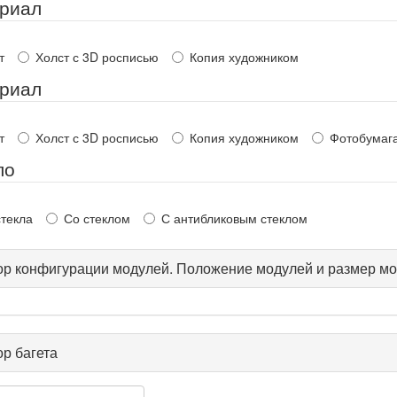
риал
т
Холст с 3D росписью
Копия художником
риал
т
Холст с 3D росписью
Копия художником
Фотобумаг
ло
стекла
Со стеклом
С антибликовым стеклом
р конфигурации модулей. Положение модулей и размер мо
р багета