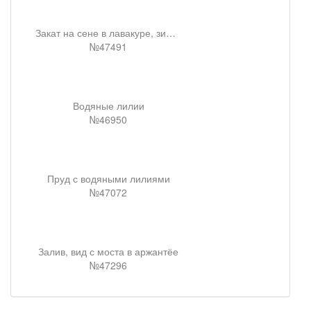
Закат на сене в лавакуре, зимний эффект
№47491
Водяные лилии
№46950
Пруд с водяными лилиями
№47072
Залив, вид с моста в аржантёе
№47296