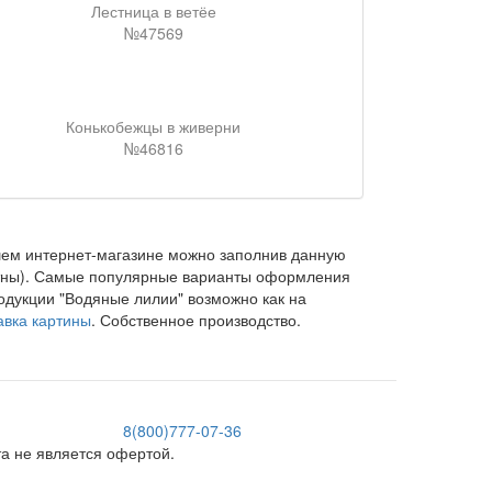
Лестница в ветёе
№47569
Конькобежцы в живерни
№46816
ем интернет-магазине можно заполнив данную
латны). Самые популярные варианты оформления
одукции "Водяные лилии" возможно как на
авка картины
. Собственное производство.
8(800)777-07-36
 не является офертой.