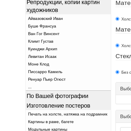
Репродукции, копии картин
Мате
художников
Айвазовский Иван
Холс
Буше Франсуа
Мате
Ван Гог Винсент
Климт Густав
Холс
Куинджи Архип
Стек
Левитан Исаак
Моне Клод
Писсарро Камиль
Без 
Ренуар Пьер Огюст
...
Выбо
По Вашей фотографии
Изготовление постеров
Печать на холсте, натяжка на подрамник
Выбо
Картины в раме, багете
Модульные картины