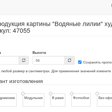
одукция картины "Водяные лилии" ху
кул: 47055
а
Высота
Сохранять пропо
 любой размер в сантиметрах. Для применения значений кликните
ант изготовления
драмнике
Модульная
В раме
Фотообои
Без оф