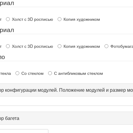
риал
т
Холст с 3D росписью
Копия художником
риал
т
Холст с 3D росписью
Копия художником
Фотобумаг
ло
стекла
Со стеклом
С антибликовым стеклом
р конфигурации модулей. Положение модулей и размер мо
р багета