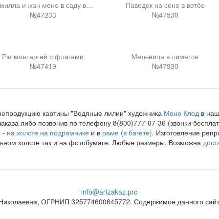
Камилла и жан моне в саду в аржантёе
Паводок на сене в ветёе
№47233
№47530
Рю монтаргей с флагами
Мельница в лиметсе
№47419
№47930
репродукцию картины "Водяные лилии" художника
Моне Клод
в наш
аказа либо позвонив по телефону 8(800)777-07-36 (звонки бесп
 -
на холсте на подрамнике
и в
раме (в багете)
. Изготовление репр
ьном холсте так и на фотобумаге. Любые размеры. Возможна
дост
info@artzakaz.pro
Николаевна, ОГРНИП 325774600645772. Содержимое данного сайта