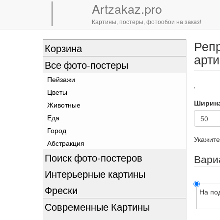
Artzakaz.pro
Картины, постеры, фотообои на заказ!
Репр
Перейти
Корзина
к
арти
Все фото-постеры
основному
содержанию
Пейзажи
Цветы
Ширин
Животные
Еда
Город
Укажите
Абстракция
Поиск фото-постеров
Вари
Интерьерные картины
Фрески
На по
Современные Картины