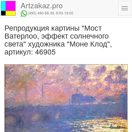
Artzakaz.pro
Tog
(495) 480-68-39
, 9:00-19:00
navi
Репродукция картины "Мост
Перейти
к
Ватерлоо, эффект солнечного
основному
света" художника "Моне Клод",
содержанию
артикул: 46905