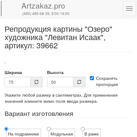
Artzakaz.pro
Tog
(495) 480-68-39
, 9:00-19:00
navi
Репродукция картины "Озеро"
Перейти
к
художника "Левитан Исаак",
основному
артикул: 39662
содержанию
Ширина
Высота
Сохранять
пропорции
Укажите любой размер в сантиметрах. Для применения
значений кликните мимо поля ввода размера.
Вариант изготовления
На подрамнике
Модульная
В раме