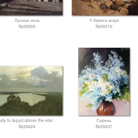
Лунная ночь
У берега моря
№39555
№39310
Study to &quot;above the eternal tranquility&quot;
Сирень
№39424
№39437