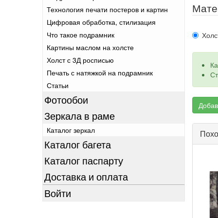
Мате
Технология печати постеров и картин
Цифровая обработка, стилизация
Что такое подрамник
Холс
Картины маслом на холсте
Холст с 3Д росписью
Ка
Печать с натяжкой на подрамник
Ст
Статьи
Фотообои
Добав
Зеркала в раме
Каталог зеркал
Похо
Каталог багета
Каталог паспарту
Доставка и оплата
Войти