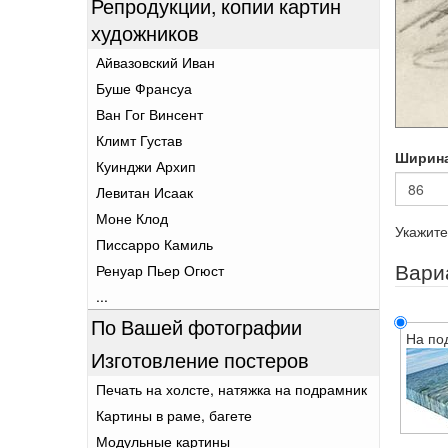
Репродукции, копии картин
художников
Айвазовский Иван
Буше Франсуа
Ван Гог Винсент
Климт Густав
Ширин
Куинджи Архип
Левитан Исаак
Моне Клод
Укажите
Писсарро Камиль
Вари
Ренуар Пьер Огюст
...
По Вашей фотографии
На по
Изготовление постеров
Печать на холсте, натяжка на подрамник
Картины в раме, багете
Модульные картины