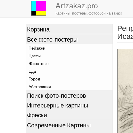
Artzakaz.pro
Картины, постеры, фотообои на заказ!
Репр
Перейти
Корзина
к
Исаа
Все фото-постеры
основному
содержанию
Пейзажи
Цветы
Животные
Еда
Город
Абстракция
Поиск фото-постеров
Интерьерные картины
Фрески
Современные Картины