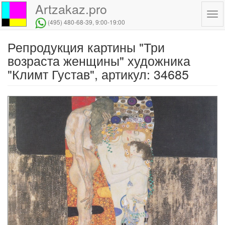
Artzakaz.pro
Tog
(495) 480-68-39
, 9:00-19:00
navi
Репродукция картины "Три
Перейти
к
возраста женщины" художника
основному
"Климт Густав", артикул: 34685
содержанию