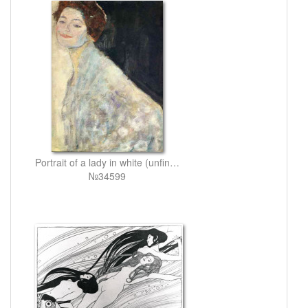
Portrait of a lady in white (unfinished)
№34599