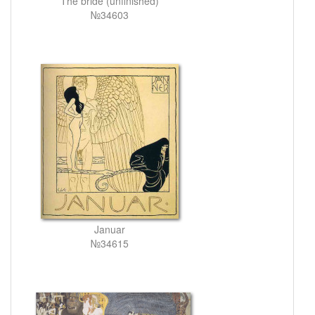
The bride (unfinished)
№34603
Januar
№34615