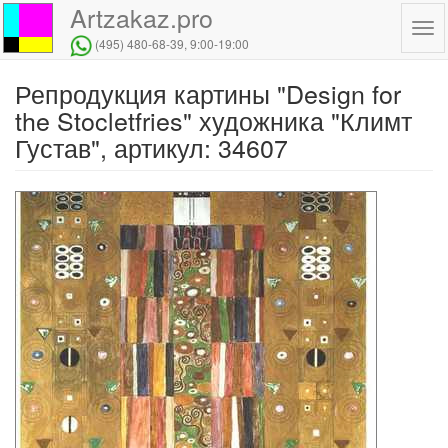
Artzakaz.pro
Tog
(495) 480-68-39
, 9:00-19:00
navi
Репродукция картины "Design for
Перейти
к
the Stocletfries" художника "Климт
основному
Густав", артикул: 34607
содержанию