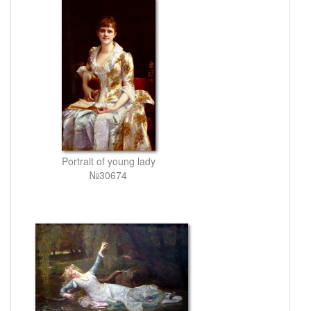
Portrait of young lady
№30674