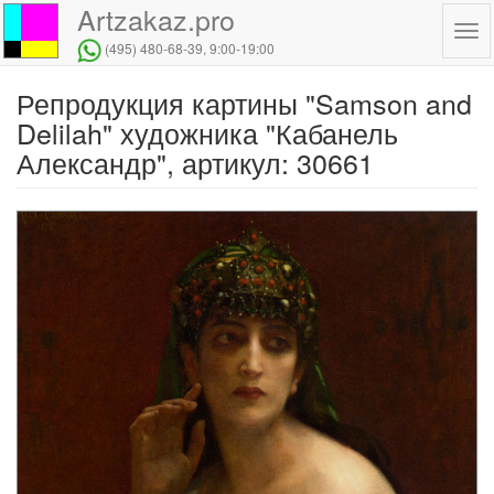
Artzakaz.pro
Tog
(495) 480-68-39
, 9:00-19:00
navi
Репродукция картины "Samson and
Перейти
к
Delilah" художника "Кабанель
основному
Александр", артикул: 30661
содержанию