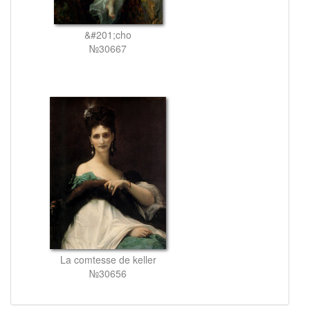
&#201;cho
№30667
La comtesse de keller
№30656