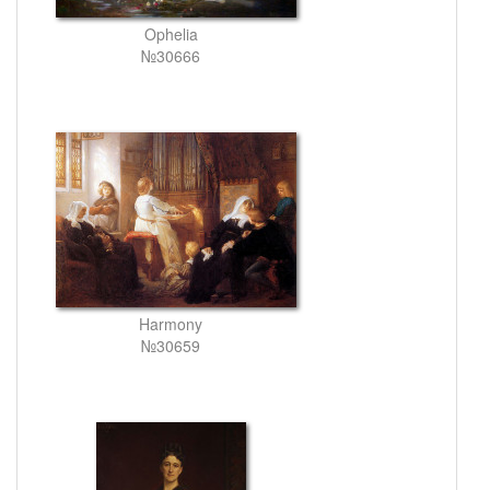
Ophelia
№30666
Harmony
№30659