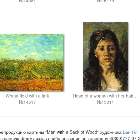
№14581
№16175
Wheat field with a lark
Head of a woman with her hair loose
№14517
№15811
репродукцию картины "Man with a Sack of Wood" художника
Ван Гог
в данную форму заказа либо позвонив по телефону 8(800)777-07-