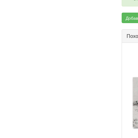
Добав
Похо