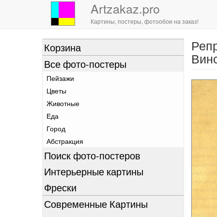
Artzakaz.pro
Картины, постеры, фотообои на заказ!
Репр
Перейти
Корзина
к
Винс
Все фото-постеры
основному
содержанию
Пейзажи
Цветы
Животные
Еда
Город
Абстракция
Поиск фото-постеров
Интерьерные картины
Фрески
Современные Картины