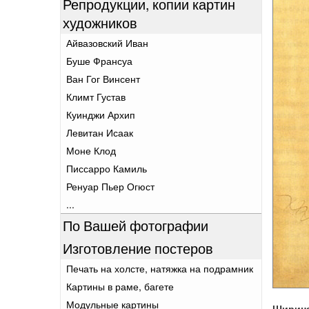
Репродукции, копии картин
художников
Айвазовский Иван
Буше Франсуа
Ван Гог Винсент
Климт Густав
Куинджи Архип
Левитан Исаак
Моне Клод
Писсарро Камиль
Ренуар Пьер Огюст
...
По Вашей фотографии
Изготовление постеров
Печать на холсте, натяжка на подрамник
Картины в раме, багете
Модульные картины
Ширин