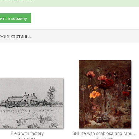
ить в корзину
жие картины.
Field with factory
Still life with scabiosa and ranunculus