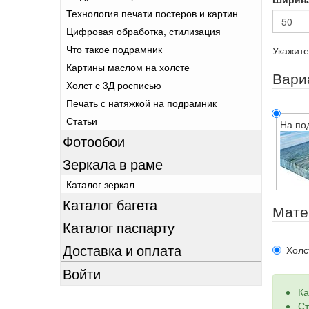
Технология печати постеров и картин
Цифровая обработка, стилизация
Что такое подрамник
Укажите
Картины маслом на холсте
Вари
Холст с 3Д росписью
Печать с натяжкой на подрамник
Статьи
На по
Фотообои
Зеркала в раме
Каталог зеркал
Каталог багета
Мате
Каталог паспарту
Доставка и оплата
Холс
Войти
Ка
Ст