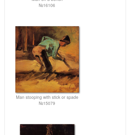
№16106
Man stooping with stick or spade
№15079