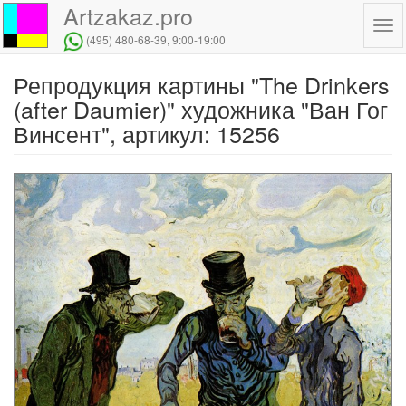
Artzakaz.pro
Tog
(495) 480-68-39
, 9:00-19:00
navi
Репродукция картины "The Drinkers
Перейти
к
(after Daumier)" художника "Ван Гог
основному
Винсент", артикул: 15256
содержанию