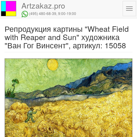
Artzakaz.pro
Tog
(495) 480-68-39
, 9:00-19:00
navi
Репродукция картины "Wheat Field
Перейти
к
with Reaper and Sun" художника
основному
"Ван Гог Винсент", артикул: 15058
содержанию