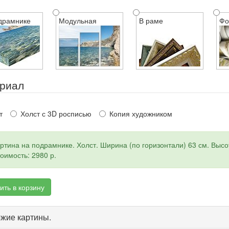
драмнике
Модульная
В раме
Фо
риал
т
Холст с 3D росписью
Копия художником
ртина на подрамнике. Холст. Ширина (по горизонтали) 63 см. Высот
оимость: 2980 р.
ить в корзину
жие картины.