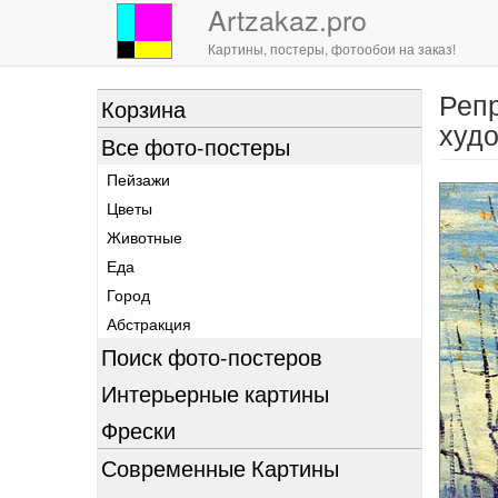
Artzakaz.pro
Картины, постеры, фотообои на заказ!
Репр
Перейти
Корзина
к
худо
Все фото-постеры
основному
содержанию
Пейзажи
Цветы
Животные
Еда
Город
Абстракция
Поиск фото-постеров
Интерьерные картины
Фрески
Современные Картины