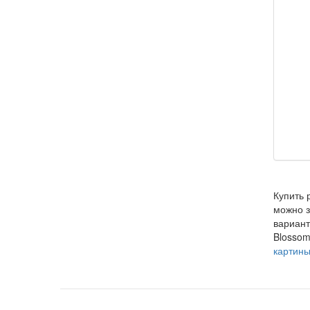
Купить 
можно з
вариан
Blossom
картин