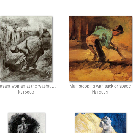
Peasant woman at the washtub and peasant woman hanging up the laundry
Man stooping with stick or spade
№15863
№15079