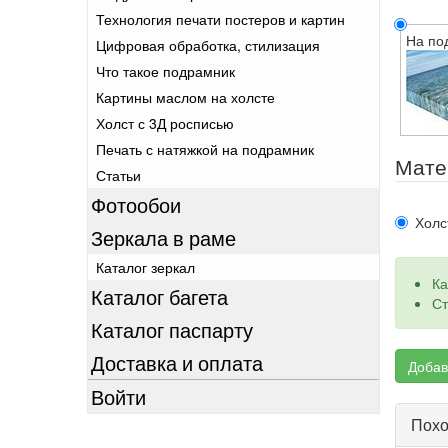
Технология печати постеров и картин
На по
Цифровая обработка, стилизация
Что такое подрамник
Картины маслом на холсте
Холст с 3Д росписью
Печать с натяжкой на подрамник
Мате
Статьи
Фотообои
Холс
Зеркала в раме
Каталог зеркал
Ка
Каталог багета
Ст
Каталог паспарту
Доставка и оплата
Добав
Войти
Похо