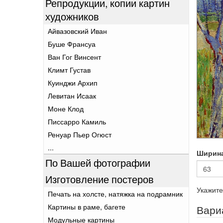
Репродукции, копии картин
художников
Айвазовский Иван
Буше Франсуа
Ван Гог Винсент
Климт Густав
Куинджи Архип
Левитан Исаак
Моне Клод
Писсарро Камиль
Ренуар Пьер Огюст
...
Ширин
По Вашей фотографии
Изготовление постеров
Укажите
Печать на холсте, натяжка на подрамник
Картины в раме, багете
Вари
Модульные картины