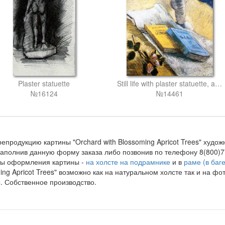
Plaster statuette
Still life with plaster statuette, a rose and two novels
№16124
№14461
репродукцию картины "Orchard with Blossoming Apricot Trees" худо
аполнив данную форму заказа либо позвонив по телефону 8(800)7
ты оформления картины -
на холсте на подрамнике
и в
раме (в баге
ing Apricot Trees" возможно как на натуральном холсте так и на 
ы
. Собственное производство.