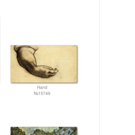
Hand
№15749