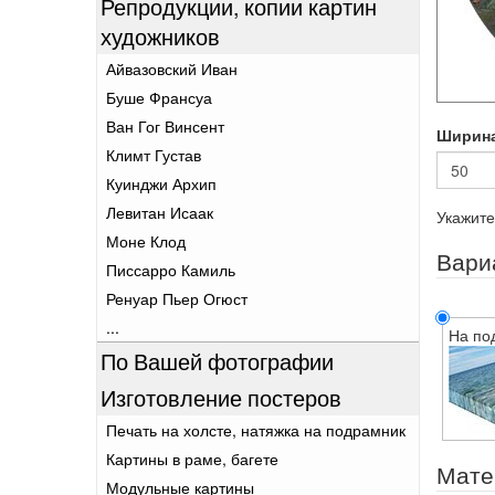
Репродукции, копии картин
художников
Айвазовский Иван
Буше Франсуа
Ван Гог Винсент
Ширин
Климт Густав
Куинджи Архип
Левитан Исаак
Укажите
Моне Клод
Вари
Писсарро Камиль
Ренуар Пьер Огюст
...
На по
По Вашей фотографии
Изготовление постеров
Печать на холсте, натяжка на подрамник
Картины в раме, багете
Мате
Модульные картины