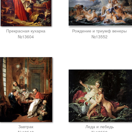
Прекрасная кухарка
Рождение и триумф венеры
№13604
№13552
Завтрак
Леда и лебедь