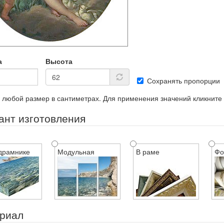
а
Высота
Сохранять пропорции
 любой размер в сантиметрах. Для применения значений кликните
ант изготовления
драмнике
Модульная
В раме
Фо
риал