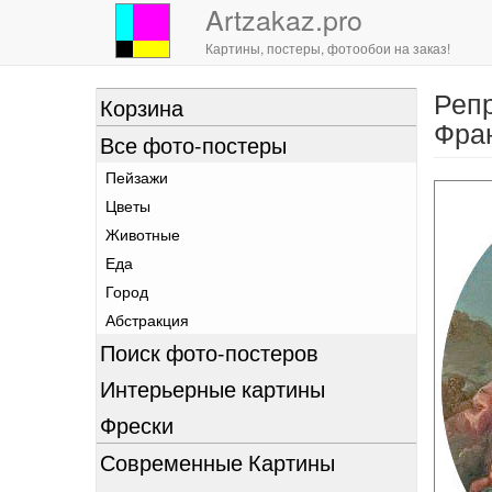
Artzakaz.pro
Картины, постеры, фотообои на заказ!
Репр
Перейти
Корзина
к
Фран
Все фото-постеры
основному
содержанию
Пейзажи
Цветы
Животные
Еда
Город
Абстракция
Поиск фото-постеров
Интерьерные картины
Фрески
Современные Картины