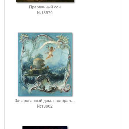
Прерванный сон
№13570
Зачарованный дом. пасторальный пейзаж, увенчанный амуром
№13602