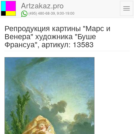
Artzakaz.pro
Tog
(495) 480-68-39
, 9:00-19:00
navi
Репродукция картины "Марс и
Перейти
к
Венера" художника "Буше
основному
Франсуа", артикул: 13583
содержанию