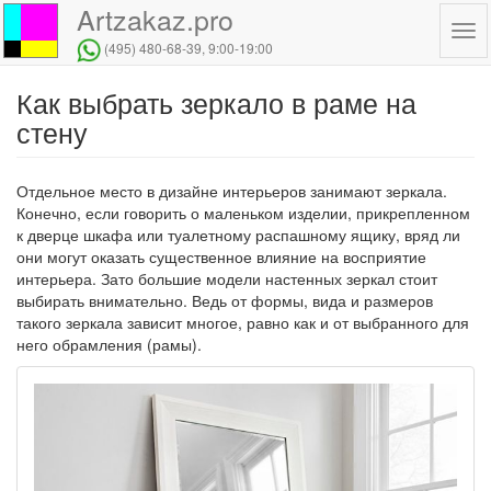
Artzakaz.pro
Tog
(495) 480-68-39
, 9:00-19:00
navi
Как выбрать зеркало в раме на
Перейти
к
стену
основному
содержанию
Отдельное место в дизайне интерьеров занимают зеркала.
Конечно, если говорить о маленьком изделии, прикрепленном
к дверце шкафа или туалетному распашному ящику, вряд ли
они могут оказать существенное влияние на восприятие
интерьера. Зато большие модели настенных зеркал стоит
выбирать внимательно. Ведь от формы, вида и размеров
такого зеркала зависит многое, равно как и от выбранного для
него обрамления (рамы).