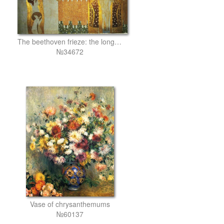
The beethoven frieze: the longing for happiness finds repose in poetry. right wall
№34672
Vase of chrysanthemums
№60137