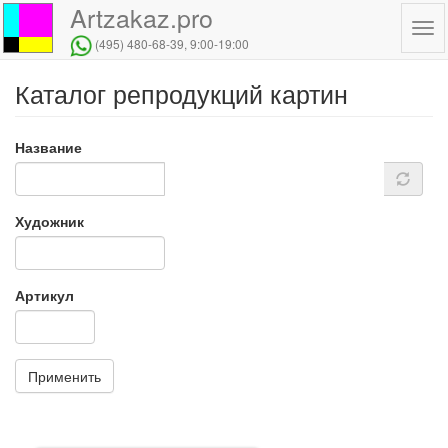
Artzakaz.pro
Tog
(495) 480-68-39
, 9:00-19:00
navi
Каталог репродукций картин
Перейти
к
основному
Название
содержанию
Художник
Артикул
Применить