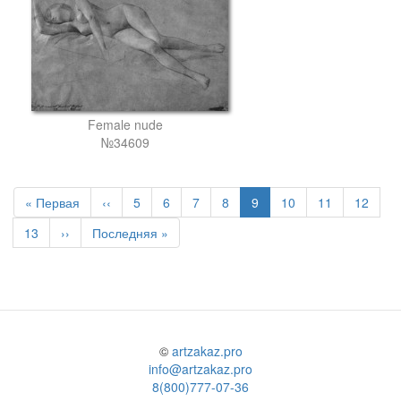
Female nude
№34609
Первая
« Первая
Предыдущая
‹‹
Page
5
Page
6
Page
7
Page
8
Текущая
9
Page
10
Page
11
Page
12
страница
страница
страница
Page
13
Следующая
››
Последняя
Последняя »
страница
страница
©
artzakaz.pro
info@artzakaz.pro
8(800)777-07-36