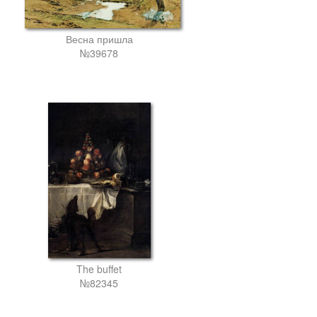
Весна пришла
№39678
The buffet
№82345