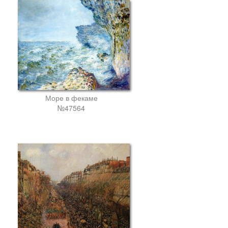
Море в фекаме
№47564