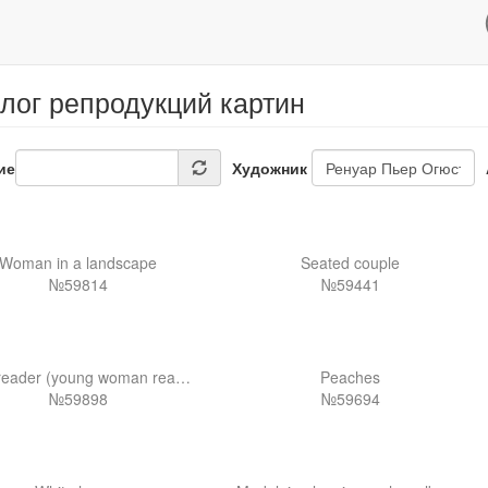
лог репродукций картин
ие
Художник
Woman in a landscape
Seated couple
№59814
№59441
The reader (young woman reading a book)
Peaches
№59898
№59694