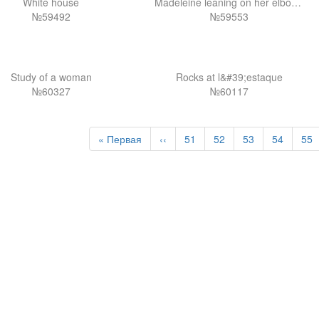
White house
Madeleine leaning on her elbow with flowers in her hair
№59492
№59553
Study of a woman
Rocks at l&#39;estaque
№60327
№60117
Первая
« Первая
Предыдущая
‹‹
Page
51
Page
52
Page
53
Page
54
Pag
55
страница
страница