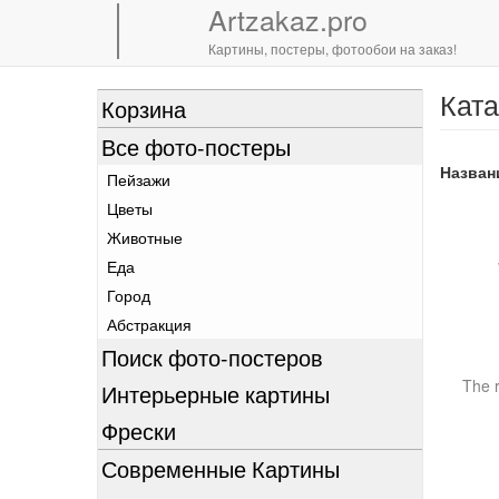
Artzakaz.pro
Картины, постеры, фотообои на заказ!
Ката
Перейти
Корзина
к
Все фото-постеры
основному
содержанию
Назван
Пейзажи
Цветы
Животные
Еда
Город
Абстракция
Поиск фото-постеров
Интерьерные картины
Фрески
Современные Картины