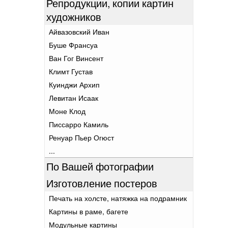
Репродукции, копии картин
художников
Айвазовский Иван
Буше Франсуа
Ван Гог Винсент
Климт Густав
Куинджи Архип
Левитан Исаак
Моне Клод
Писсарро Камиль
Ренуар Пьер Огюст
...
По Вашей фотографии
Изготовление постеров
Печать на холсте, натяжка на подрамник
Картины в раме, багете
Модульные картины