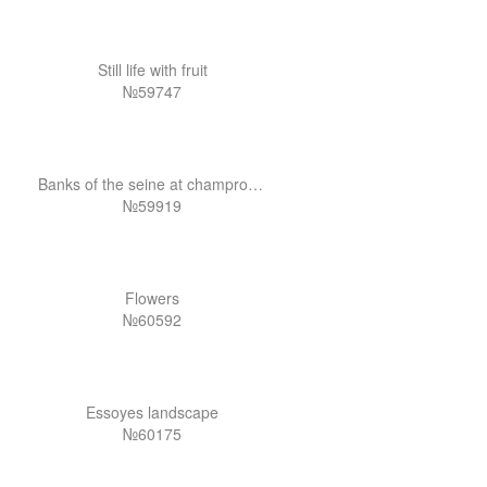
Still life with fruit
№59747
Banks of the seine at champrosay
№59919
Flowers
№60592
Essoyes landscape
№60175