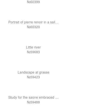
№60399
Portrait of pierre renoir in a sailor suit
№60320
Little river
№59683
Landscape at grasse
№59423
Study for the saone embraced by the rhone
№59488