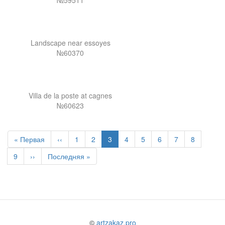
№59511
Landscape near essoyes
№60370
Villa de la poste at cagnes
№60623
Первая
« Первая
Предыдущая
‹‹
Page
1
Page
2
Текущая
3
Page
4
Page
5
Page
6
Page
7
Page
8
страница
страница
страница
Page
9
Следующая
››
Последняя
Последняя »
страница
страница
©
artzakaz.pro