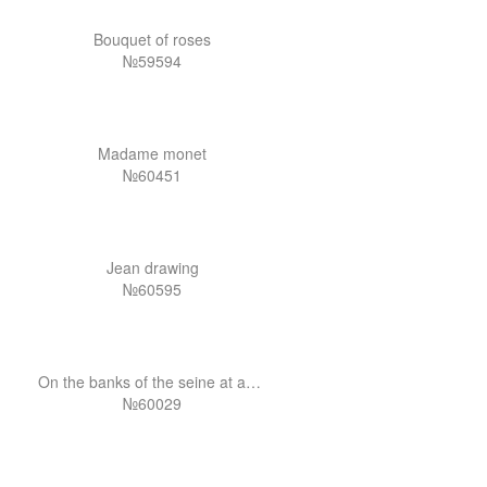
Bouquet of roses
№59594
Madame monet
№60451
Jean drawing
№60595
On the banks of the seine at agenteuil
№60029