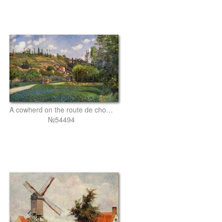
A cowherd on the route de chou, pontoise
№54494