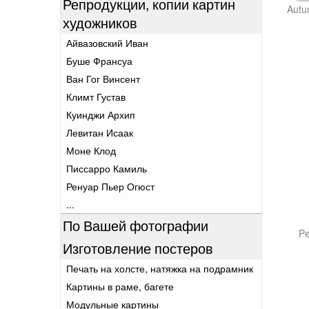
Репродукции, копии картин
Autu
художников
Айвазовский Иван
Буше Франсуа
Ван Гог Винсент
Климт Густав
Куинджи Архип
Левитан Исаак
Моне Клод
Писсарро Камиль
Ренуар Пьер Огюст
...
По Вашей фотографии
Pe
Изготовление постеров
Печать на холсте, натяжка на подрамник
Картины в раме, багете
Модульные картины