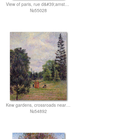
View of paris, rue d&#39;amsterdam
№55028
Kew gardens, crossroads near the pond
№54892