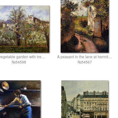
The vegetable garden with trees in blossom, spring, pontoise
A peasant in the lane at hermitage, pontoise
№54598
№54567