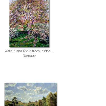
Wallnut and apple trees in bloom at eragny
№55302