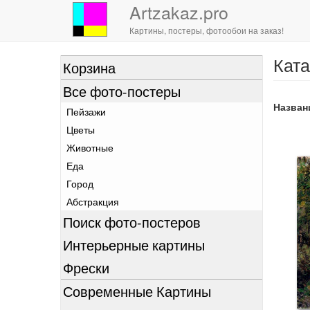
Artzakaz.pro
Картины, постеры, фотообои на заказ!
Ката
Перейти
Корзина
к
Все фото-постеры
основному
содержанию
Назван
Пейзажи
Цветы
Животные
Еда
Город
Абстракция
Поиск фото-постеров
Интерьерные картины
Фрески
Современные Картины