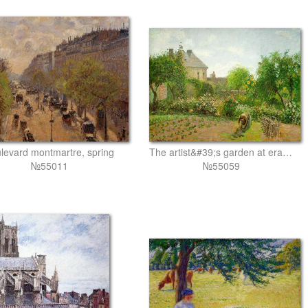
levard montmartre, spring
The artist&#39;s garden at eragny
№55011
№55059