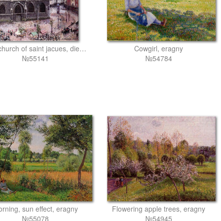
The church of saint jacues, dieppe, rainy weather
Cowgirl, eragny
№55141
№54784
rning, sun effect, eragny
Flowering apple trees, eragny
№55078
№54945