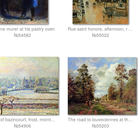
ne murer at his pastry oven
Rue saint honore, afternoon, rain effect
№54582
№55022
View of bazincourt, frost, morning
The road to louveciennes at the outskirts of the forest
№54906
№55203