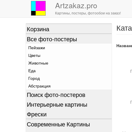
Artzakaz.pro
Картины, постеры, фотообои на заказ!
Ката
Перейти
Корзина
к
Все фото-постеры
основному
содержанию
Назван
Пейзажи
Цветы
Животные
Еда
Город
Абстракция
Поиск фото-постеров
Интерьерные картины
Фрески
Современные Картины