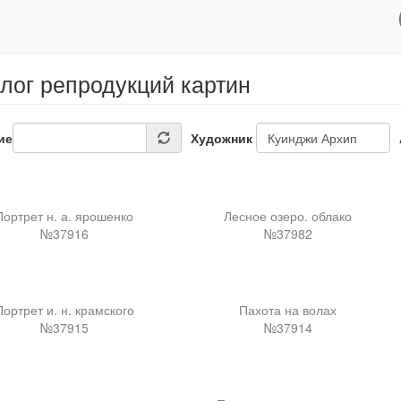
лог репродукций картин
ие
Художник
Портрет н. а. ярошенко
Лесное озеро. облако
№37916
№37982
Портрет и. н. крамского
Пахота на волах
№37915
№37914