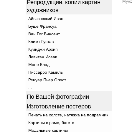
Репродукции, копии картин
художников
Айвазовский Иван
Буше Франсуа
Ван Гог Винсент
Климт Густав
Куинджи Архип
Левитан Исаак
Моне Клод
Писсарро Камиль
Ренуар Пьер Огюст
...
По Вашей фотографии
Изготовление постеров
Печать на холсте, натяжка на подрамник
Картины в раме, багете
Модульные картины