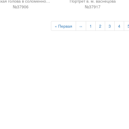
Мужская голова в соломенной шляпе
Портрет в. м. васнецова
№37906
№37917
Первая
« Первая
Предыдущая
‹‹
Page
1
Page
2
Page
3
Page
4
страница
страница