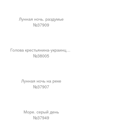
Лунная ночь. раздумье
№37909
Голова крестьянина-украинца в соломенной шляпе
№38005
Лунная ночь на реке
№37907
Море. серый день
№37949