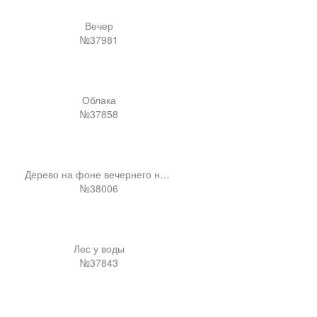
Вечер
№37981
Облака
№37858
Дерево на фоне вечернего неба
№38006
Лес у воды
№37843