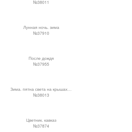
№38011
Лунная ночь. зима
№37910
После дождя
№37955
Зима. пятна света на крышах хат
№38013
Цветник. кавказ
№37874