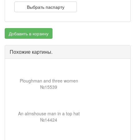
Выбрать паспарту
Добавить в корзину
Похожие картины.
Ploughman and three women
№15539
An almshouse man in a top hat
№14424