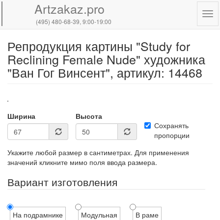
Artzakaz.pro
Tog
(495) 480-68-39
, 9:00-19:00
navi
Репродукция картины "Study for
Перейти
к
Reclining Female Nude" художника
основному
"Ван Гог Винсент", артикул: 14468
содержанию
Ширина
Высота
Сохранять
пропорции
Укажите любой размер в сантиметрах. Для применения
значений кликните мимо поля ввода размера.
Вариант изготовления
На подрамнике
Модульная
В раме