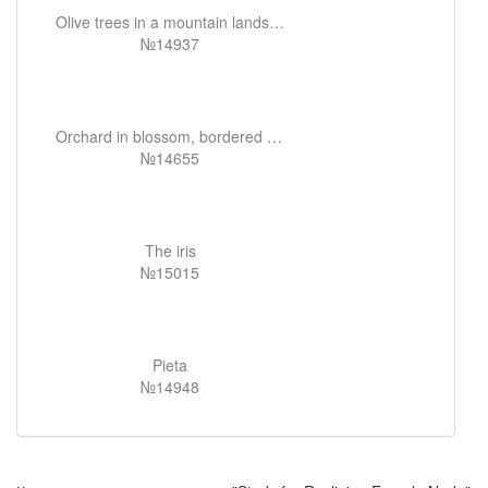
Olive trees in a mountain landscape
№14937
Orchard in blossom, bordered by cypresses
№14655
The iris
№15015
Pieta
№14948