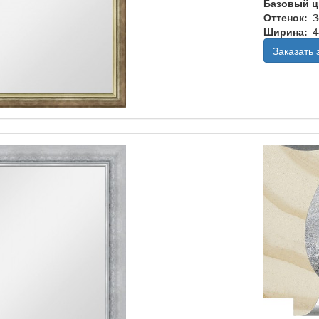
Базовый ц
Оттенок
З
Ширина
4
Заказать