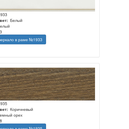
1933
вет
Белый
елый
3
 зеркало в раме №1933
1935
вет
Коричневый
емный орех
8
 зеркало в раме №1935