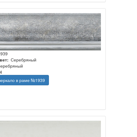
1939
вет
Серебряный
еребряный
4
 зеркало в раме №1939