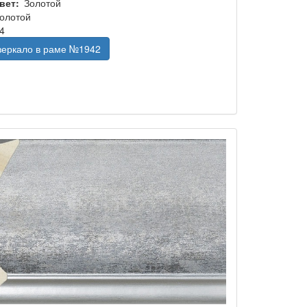
вет
Золотой
олотой
4
 зеркало в раме №1942