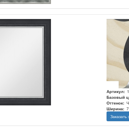
Артикул
Базовый ц
Оттенок
Ч
Ширина
7
Заказать