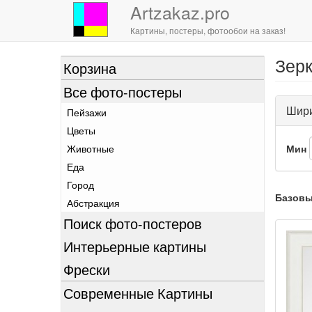
Artzakaz.pro
Картины, постеры, фотообои на заказ!
Зерк
Перейти
Корзина
к
Все фото-постеры
основному
содержанию
Шир
Пейзажи
Цветы
Животные
Мин
Еда
Город
Базовы
Абстракция
Поиск фото-постеров
Интерьерные картины
Фрески
Современные Картины