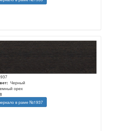
1937
вет
Черный
емный орех
8
 зеркало в раме №1937