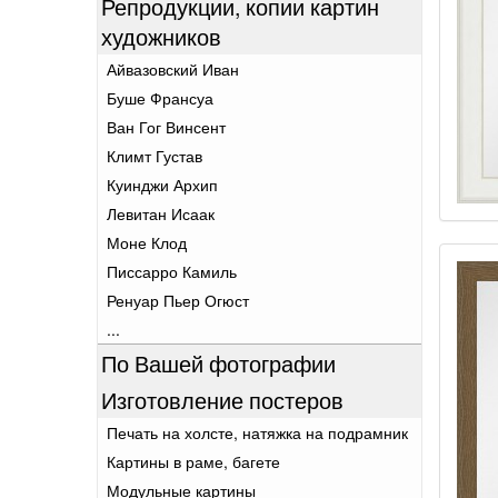
Репродукции, копии картин
художников
Айвазовский Иван
Буше Франсуа
Ван Гог Винсент
Климт Густав
Куинджи Архип
Левитан Исаак
Моне Клод
Писсарро Камиль
Ренуар Пьер Огюст
...
По Вашей фотографии
Изготовление постеров
Печать на холсте, натяжка на подрамник
Картины в раме, багете
Модульные картины