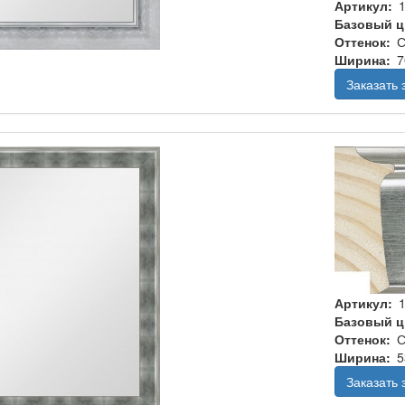
Артикул
Базовый ц
Оттенок
С
Ширина
7
Заказать
Артикул
Базовый ц
Оттенок
С
Ширина
5
Заказать