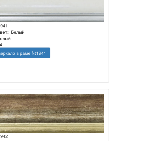
1941
вет
Белый
елый
4
 зеркало в раме №1941
1942