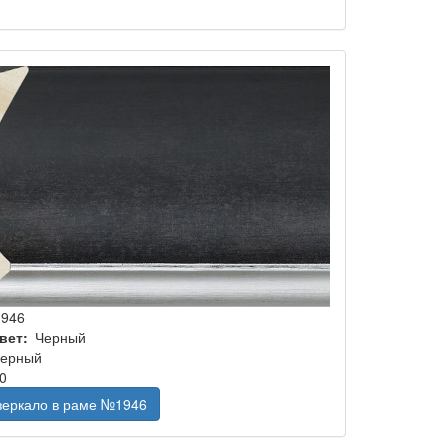
1946
вет
Черный
ерный
0
 зеркало в раме №1946